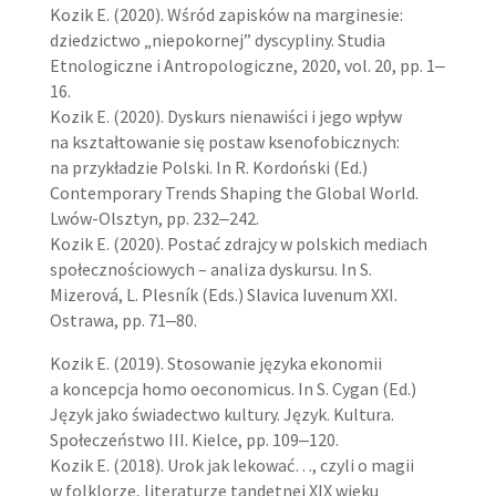
Kozik E. (2020). Wśród zapisków na marginesie:
dziedzictwo „niepokornej” dyscypliny. Studia
Etnologiczne i Antropologiczne, 2020, vol. 20, pp. 1‒
16.
Kozik E. (2020). Dyskurs nienawiści i jego wpływ
na kształtowanie się postaw ksenofobicznych:
na przykładzie Polski. In R. Kordoński (Ed.)
Contemporary Trends Shaping the Global World.
Lwów-Olsztyn, pp. 232‒242.
Kozik E. (2020). Postać zdrajcy w polskich mediach
społecznościowych – analiza dyskursu. In S.
Mizerová, L. Plesník (Eds.) Slavica Iuvenum XXI.
Ostrawa, pp. 71‒80.
Kozik E. (2019). Stosowanie języka ekonomii
a koncepcja homo oeconomicus. In S. Cygan (Ed.)
Język jako świadectwo kultury. Język. Kultura.
Społeczeństwo III. Kielce, pp. 109‒120.
Kozik E. (2018). Urok jak lekować…, czyli o magii
w folklorze, literaturze tandetnej XIX wieku