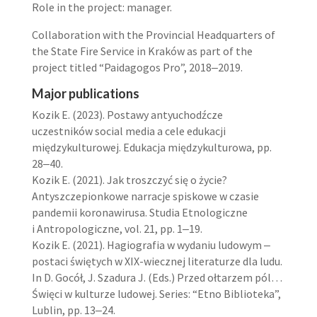
Role in the project: manager.
Collaboration with the Provincial Headquarters of
the State Fire Service in Kraków as part of the
project titled “Paidagogos Pro”, 2018‒2019.
Major publications
Kozik E. (2023). Postawy antyuchodźcze
uczestników social media a cele edukacji
międzykulturowej. Edukacja międzykulturowa, pp.
28‒40.
Kozik E. (2021). Jak troszczyć się o życie?
Antyszczepionkowe narracje spiskowe w czasie
pandemii koronawirusa. Studia Etnologiczne
i Antropologiczne, vol. 21, pp. 1‒19.
Kozik E. (2021). Hagiografia w wydaniu ludowym ‒
postaci świętych w XIX-wiecznej literaturze dla ludu.
In D. Gocół, J. Szadura J. (Eds.) Przed ołtarzem pól…
Święci w kulturze ludowej. Series: “Etno Biblioteka”,
Lublin, pp. 13‒24.